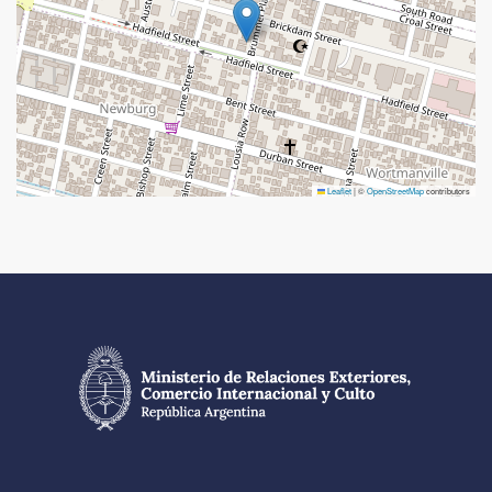
Leaflet
|
©
OpenStreetMap
contributors