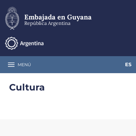
Pasar
al
contenido
Embajada en Guyana
principal
República Argentina
ES
MENÚ
Toggle navigation
Cultura