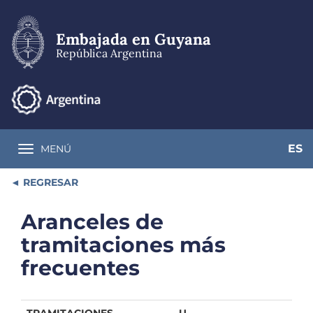
Pasar
al
contenido
Embajada en Guyana
principal
República Argentina
ES
MENÚ
Toggle navigation
REGRESAR
Aranceles de
tramitaciones más
frecuentes
TRAMITACIONES
U.